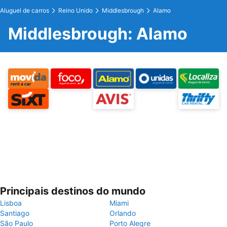
Aluguel de carros
Reino Unido
Middlesbrough
Alamo
Middlesbrough: Alamo
Principais destinos do mundo
Lisboa
Miami
Santiago
Orlando
São Paulo
Porto Alegre