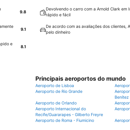
m
Devolvendo o carro com a Arnold Clark em I
9.8
rápido e fácil
vamente
De acordo com as avaliações dos clientes, A
9.1
pelo dinheiro
ápido e
8.1
Principais aeroportos do mundo
Aeroporto de Lisboa
Aeropor
Aeroporto de Rio Grande
Aeroport
Benítez
Aeroporto de Orlando
Aeropor
Aeroporto Internacional do
Aeropor
Recife/Guararapes - Gilberto Freyre
Aeroporto de Roma - Fiumicino
Aeropor