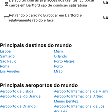
De acordo com as avaliações dos clientes, Europcar
8.9
carros em Dartford são de condição satisfatória
Retirando o carro no Europcar em Dartford é
8.6
relativamente rápido e fácil
Principais destinos do mundo
Lisboa
Miami
Santiago
Orlando
São Paulo
Porto Alegre
Roma
Porto
Los Angeles
Milão
Principais aeroportos do mundo
Aeroporto de Lisboa
Aeroporto Internacional de Miami
Aeroporto de Rio Grande
Aeroporto Internacional Arturo
Merino Benítez
Aeroporto de Orlando
Aeroporto Internacional de Los
Angeles