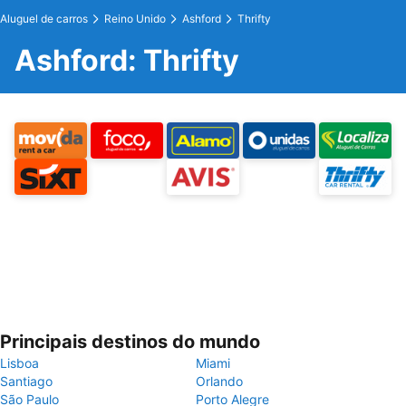
Aluguel de carros
Reino Unido
Ashford
Thrifty
Ashford: Thrifty
Principais destinos do mundo
Lisboa
Miami
Santiago
Orlando
São Paulo
Porto Alegre