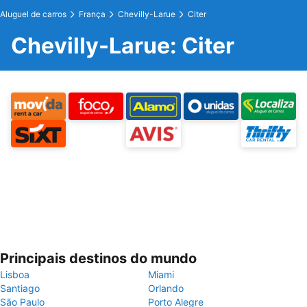
Aluguel de carros
França
Chevilly-Larue
Citer
Chevilly-Larue: Citer
Principais destinos do mundo
Lisboa
Miami
Santiago
Orlando
São Paulo
Porto Alegre