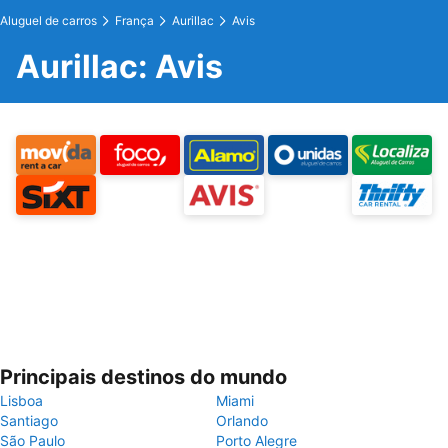
Aluguel de carros
França
Aurillac
Avis
Aurillac: Avis
Principais destinos do mundo
Lisboa
Miami
Santiago
Orlando
São Paulo
Porto Alegre