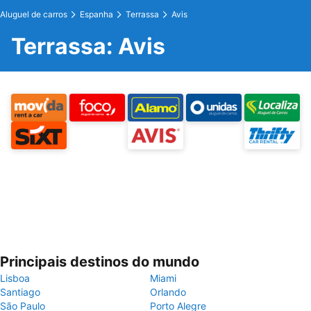
Aluguel de carros
Espanha
Terrassa
Avis
Terrassa: Avis
Principais destinos do mundo
Lisboa
Miami
Santiago
Orlando
São Paulo
Porto Alegre