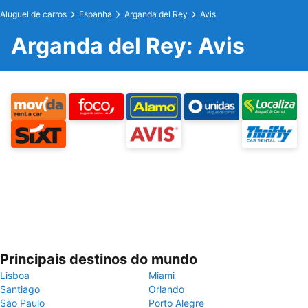
Aluguel de carros
Espanha
Arganda del Rey
Avis
Arganda del Rey: Avis
Principais destinos do mundo
Lisboa
Miami
Santiago
Orlando
São Paulo
Porto Alegre