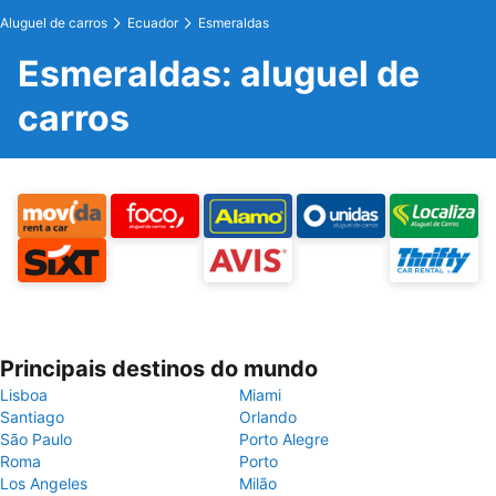
Aluguel de carros
Ecuador
Esmeraldas
Esmeraldas: aluguel de
carros
Principais destinos do mundo
Lisboa
Miami
Santiago
Orlando
São Paulo
Porto Alegre
Roma
Porto
Los Angeles
Milão