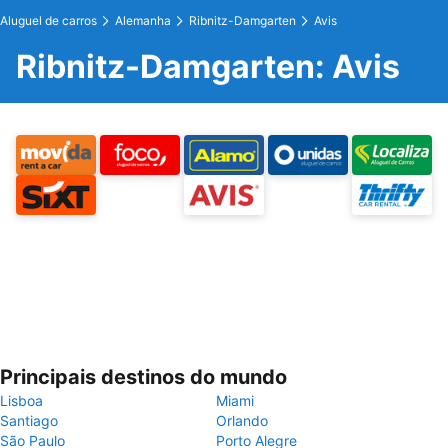
Aluguel de carros
Alemanha
Ribnitz-Damgarten
Avis
Ribnitz-Damgarten: Avis
Principais destinos do mundo
Lisboa
Miami
Santiago
Orlando
São Paulo
Porto Alegre