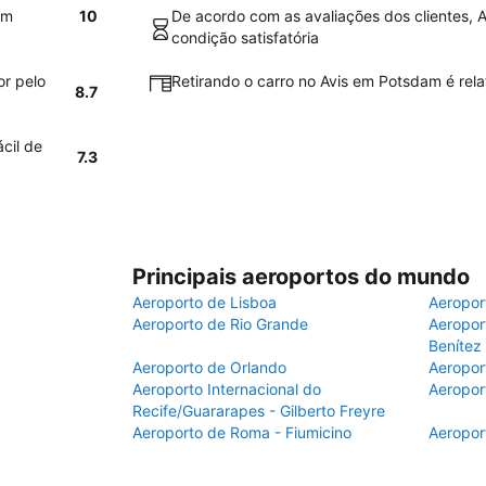
am
10
De acordo com as avaliações dos clientes, 
condição satisfatória
or pelo
Retirando o carro no Avis em Potsdam é rela
8.7
cil de
7.3
Principais aeroportos do mundo
Aeroporto de Lisboa
Aeropor
Aeroporto de Rio Grande
Aeroport
Benítez
Aeroporto de Orlando
Aeropor
Aeroporto Internacional do
Aeropor
Recife/Guararapes - Gilberto Freyre
Aeroporto de Roma - Fiumicino
Aeropor