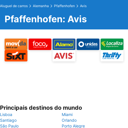
Aluguel de carros
Alemanha
Pfaffenhofen
Avis
Pfaffenhofen: Avis
Principais destinos do mundo
Lisboa
Miami
Santiago
Orlando
São Paulo
Porto Alegre