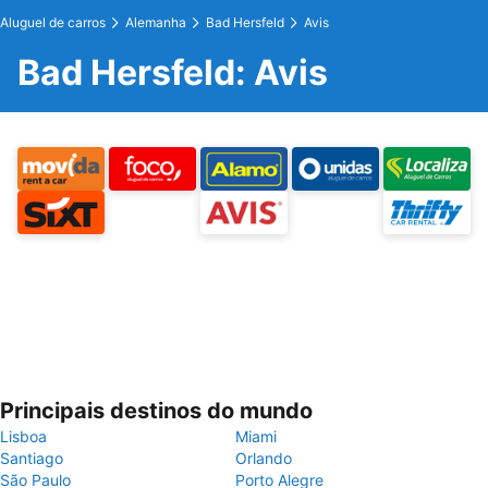
Aluguel de carros
Alemanha
Bad Hersfeld
Avis
Bad Hersfeld: Avis
Principais destinos do mundo
Lisboa
Miami
Santiago
Orlando
São Paulo
Porto Alegre