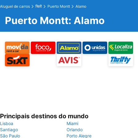
Aluguel de carros
चिली
Puerto Montt
Alamo
Puerto Montt: Alamo
Principais destinos do mundo
Lisboa
Miami
Santiago
Orlando
São Paulo
Porto Alegre