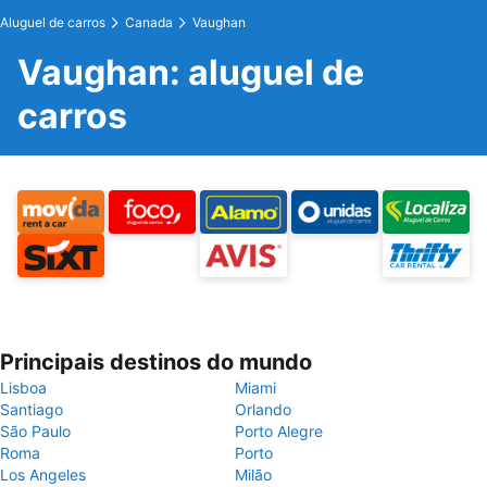
Aluguel de carros
Canada
Vaughan
Vaughan: aluguel de
carros
Principais destinos do mundo
Lisboa
Miami
Santiago
Orlando
São Paulo
Porto Alegre
Roma
Porto
Los Angeles
Milão