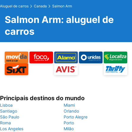
Aluguel de carros
Canada
Salmon Arm
Salmon Arm: aluguel de
carros
Principais destinos do mundo
Lisboa
Miami
Santiago
Orlando
São Paulo
Porto Alegre
Roma
Porto
Los Angeles
Milão