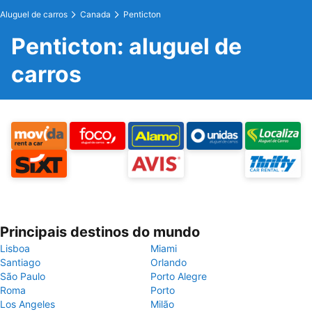
Aluguel de carros
Canada
Penticton
Penticton: aluguel de
carros
Principais destinos do mundo
Lisboa
Miami
Santiago
Orlando
São Paulo
Porto Alegre
Roma
Porto
Los Angeles
Milão