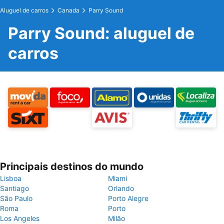
Aluguel de carros
Canada
Parry Sound
Parry Sound: aluguel de
carros
Principais destinos do mundo
Lisboa
Miami
Santiago
Orlando
São Paulo
Porto Alegre
Roma
Porto
Los Angeles
Milão