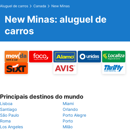
Aluguel de carros
Canada
New Minas
New Minas: aluguel de
carros
Principais destinos do mundo
Lisboa
Miami
Santiago
Orlando
São Paulo
Porto Alegre
Roma
Porto
Los Angeles
Milão