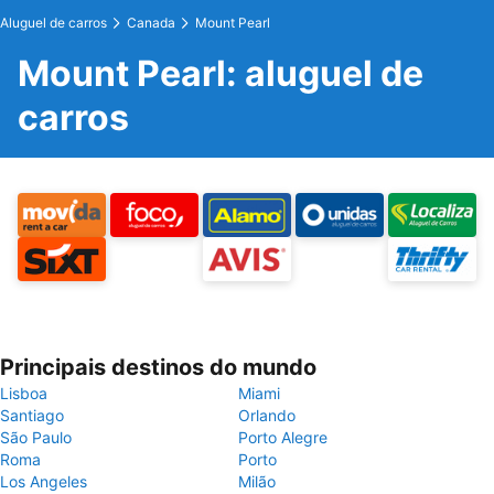
Aluguel de carros
Canada
Mount Pearl
Mount Pearl: aluguel de
carros
Principais destinos do mundo
Lisboa
Miami
Santiago
Orlando
São Paulo
Porto Alegre
Roma
Porto
Los Angeles
Milão