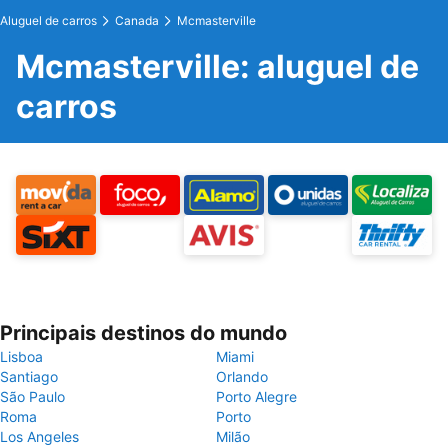
Aluguel de carros
Canada
Mcmasterville
Mcmasterville: aluguel de
carros
Principais destinos do mundo
Lisboa
Miami
Santiago
Orlando
São Paulo
Porto Alegre
Roma
Porto
Los Angeles
Milão