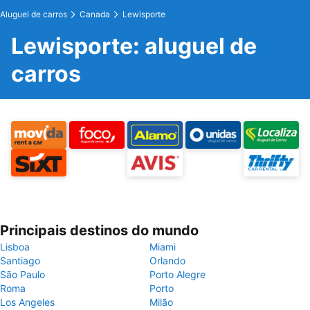
Aluguel de carros
Canada
Lewisporte
Lewisporte: aluguel de
carros
Principais destinos do mundo
Lisboa
Miami
Santiago
Orlando
São Paulo
Porto Alegre
Roma
Porto
Los Angeles
Milão