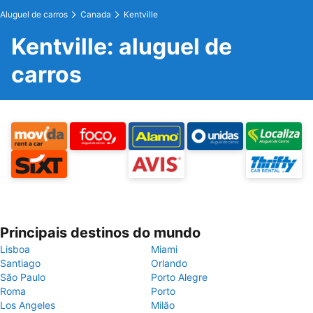
Aluguel de carros
Canada
Kentville
Kentville: aluguel de
carros
Principais destinos do mundo
Lisboa
Miami
Santiago
Orlando
São Paulo
Porto Alegre
Roma
Porto
Los Angeles
Milão