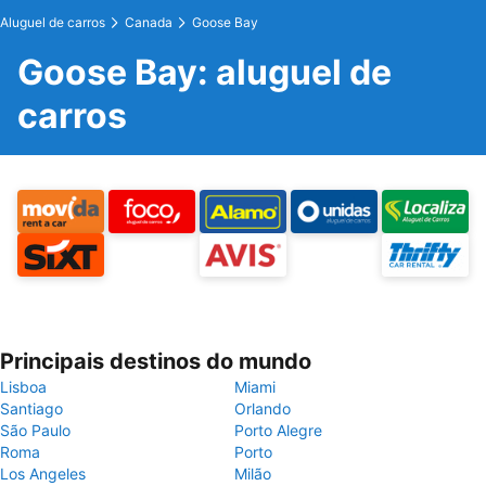
Aluguel de carros
Canada
Goose Bay
Goose Bay: aluguel de
carros
Principais destinos do mundo
Lisboa
Miami
Santiago
Orlando
São Paulo
Porto Alegre
Roma
Porto
Los Angeles
Milão