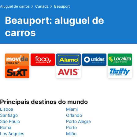
Aluguel de carros
Canada
Beauport
Beauport: aluguel de
carros
Principais destinos do mundo
Lisboa
Miami
Santiago
Orlando
São Paulo
Porto Alegre
Roma
Porto
Los Angeles
Milão