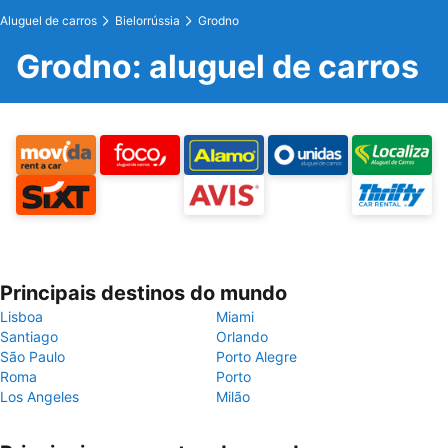
Aluguel de carros
Bielorrússia
Grodno
Grodno: aluguel de carros
Principais destinos do mundo
Lisboa
Miami
Santiago
Orlando
São Paulo
Porto Alegre
Roma
Porto
Los Angeles
Milão