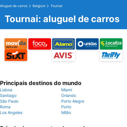
Aluguel de carros
Belgium
Tournai
Tournai: aluguel de carros
Principais destinos do mundo
Lisboa
Miami
Santiago
Orlando
São Paulo
Porto Alegre
Roma
Porto
Los Angeles
Milão