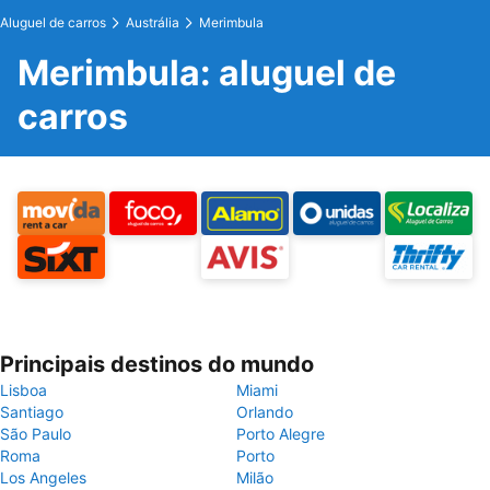
Aluguel de carros
Austrália
Merimbula
Merimbula: aluguel de
carros
Principais destinos do mundo
Lisboa
Miami
Santiago
Orlando
São Paulo
Porto Alegre
Roma
Porto
Los Angeles
Milão