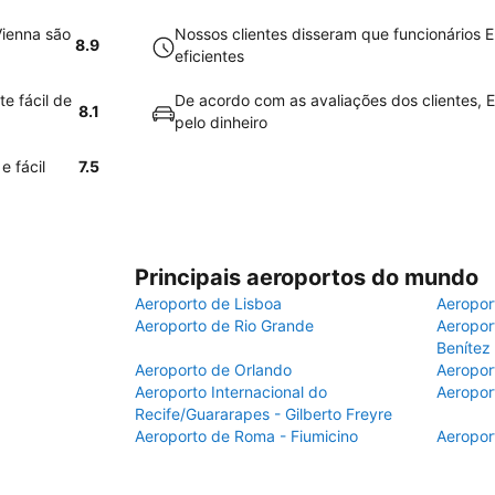
Vienna são
Nossos clientes disseram que funcionários 
8.9
eficientes
e fácil de
De acordo com as avaliações dos clientes, E
8.1
pelo dinheiro
e fácil
7.5
Principais aeroportos do mundo
Aeroporto de Lisboa
Aeropor
Aeroporto de Rio Grande
Aeroport
Benítez
Aeroporto de Orlando
Aeropor
Aeroporto Internacional do
Aeropor
Recife/Guararapes - Gilberto Freyre
Aeroporto de Roma - Fiumicino
Aeropor