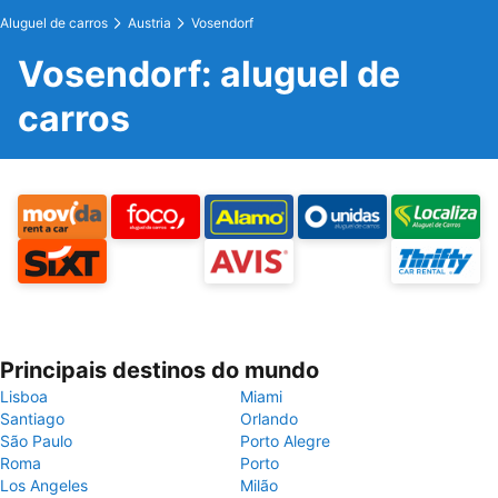
Aluguel de carros
Austria
Vosendorf
Vosendorf: aluguel de
carros
Principais destinos do mundo
Lisboa
Miami
Santiago
Orlando
São Paulo
Porto Alegre
Roma
Porto
Los Angeles
Milão