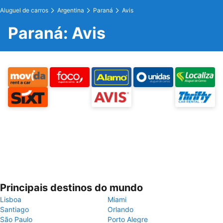
Aluguel de carros
Argentina
Paraná
Avis
Paraná: Avis
Principais destinos do mundo
Lisboa
Miami
Santiago
Orlando
São Paulo
Porto Alegre