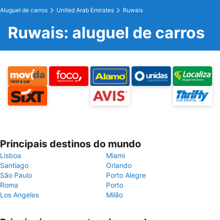
Aluguel de carros
United Arab Emirates
Ruwais
Ruwais: aluguel de carros
Principais destinos do mundo
Lisboa
Miami
Santiago
Orlando
São Paulo
Porto Alegre
Roma
Porto
Los Angeles
Milão