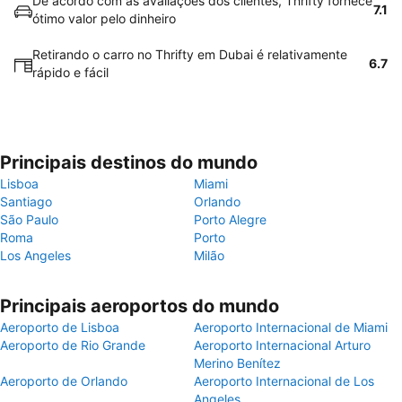
De acordo com as avaliações dos clientes, Thrifty fornece
7.1
ótimo valor pelo dinheiro
Retirando o carro no Thrifty em Dubai é relativamente
6.7
rápido e fácil
Principais destinos do mundo
Lisboa
Miami
Santiago
Orlando
São Paulo
Porto Alegre
Roma
Porto
Los Angeles
Milão
Principais aeroportos do mundo
Aeroporto de Lisboa
Aeroporto Internacional de Miami
Aeroporto de Rio Grande
Aeroporto Internacional Arturo
Merino Benítez
Aeroporto de Orlando
Aeroporto Internacional de Los
Angeles