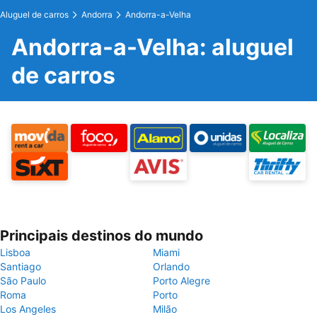
Aluguel de carros
Andorra
Andorra-a-Velha
Andorra-a-Velha: aluguel
de carros
Principais destinos do mundo
Lisboa
Miami
Santiago
Orlando
São Paulo
Porto Alegre
Roma
Porto
Los Angeles
Milão