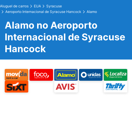
Aluguel de carros
EUA
Syracuse
Aeroporto Internacional de Syracuse Hancock
Alamo
Alamo no Aeroporto
Internacional de Syracuse
Hancock