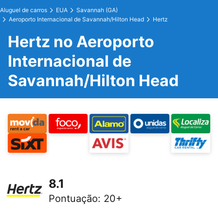
Aluguel de carros
EUA
Savannah (GA)
Aeroporto Internacional de Savannah/Hilton Head
Hertz
Hertz no Aeroporto
Internacional de
Savannah/Hilton Head
8.1
Pontuação
:
20+