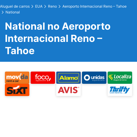
Aluguel de carros
EUA
Reno
Aeroporto Internacional Reno – Tahoe
National
National no Aeroporto
Internacional Reno –
Tahoe