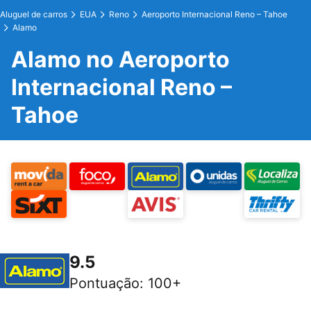
Aluguel de carros
EUA
Reno
Aeroporto Internacional Reno – Tahoe
Alamo
Alamo no Aeroporto
Internacional Reno –
Tahoe
9.5
Pontuação
:
100+