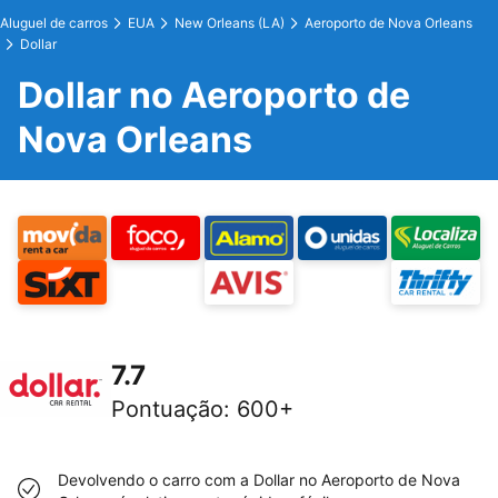
Aluguel de carros
EUA
New Orleans (LA)
Aeroporto de Nova Orleans
Dollar
Dollar no Aeroporto de
Nova Orleans
7.7
Pontuação
:
600+
Devolvendo o carro com a Dollar no Aeroporto de Nova