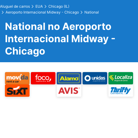
Aluguel de carros
EUA
Chicago (IL)
Aeroporto Internacional Midway - Chicago
National
National no Aeroporto
Internacional Midway -
Chicago