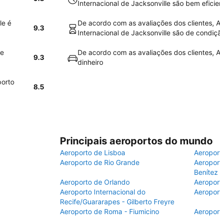
Internacional de Jacksonville são bem eficie
le é
De acordo com as avaliações dos clientes, 
9.3
Internacional de Jacksonville são de condiçã
de
De acordo com as avaliações dos clientes, A
9.3
dinheiro
porto
8.5
Principais aeroportos do mundo
Aeroporto de Lisboa
Aeropor
Aeroporto de Rio Grande
Aeroport
Benítez
Aeroporto de Orlando
Aeropor
Aeroporto Internacional do
Aeropor
Recife/Guararapes - Gilberto Freyre
Aeroporto de Roma - Fiumicino
Aeropor