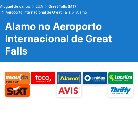
Aluguel de carros
EUA
Great Falls (MT)
Aeroporto Internacional de Great Falls
Alamo
Alamo no Aeroporto
Internacional de Great
Falls