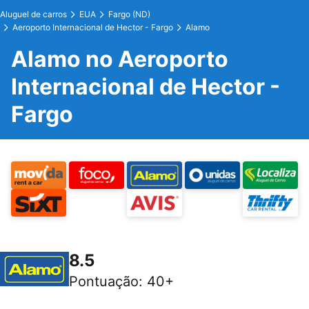
Aluguel de carros
EUA
Fargo (ND)
Aeroporto Internacional de Hector - Fargo
Alamo
Alamo no Aeroporto
Internacional de Hector -
Fargo
8.5
Pontuação
:
40+