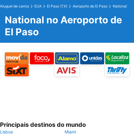
Aluguel de carros
EUA
El Paso (TX)
Aeroporto de El Paso
National
National no Aeroporto de
El Paso
Principais destinos do mundo
Lisboa
Miami