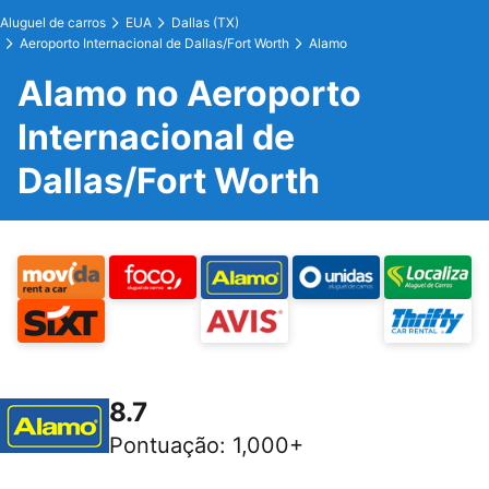
Aluguel de carros
EUA
Dallas (TX)
Aeroporto Internacional de Dallas/Fort Worth
Alamo
Alamo no Aeroporto
Internacional de
Dallas/Fort Worth
8.7
Pontuação
:
1,000+