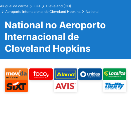
Aluguel de carros
EUA
Cleveland (OH)
Aeroporto Internacional de Cleveland Hopkins
National
National no Aeroporto
Internacional de
Cleveland Hopkins