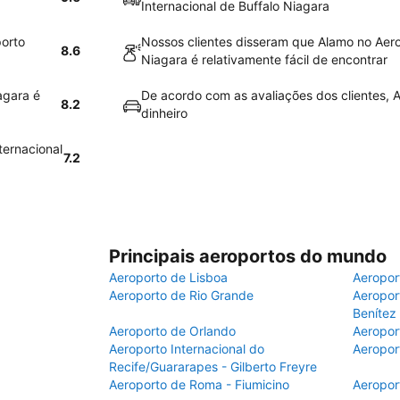
Internacional de Buffalo Niagara
porto
Nossos clientes disseram que Alamo no Aero
8.6
Niagara é relativamente fácil de encontrar
agara é
De acordo com as avaliações dos clientes, A
8.2
dinheiro
ternacional
7.2
Principais aeroportos do mundo
Aeroporto de Lisboa
Aeropor
Aeroporto de Rio Grande
Aeroport
Benítez
Aeroporto de Orlando
Aeropor
Aeroporto Internacional do
Aeropor
Recife/Guararapes - Gilberto Freyre
Aeroporto de Roma - Fiumicino
Aeropor