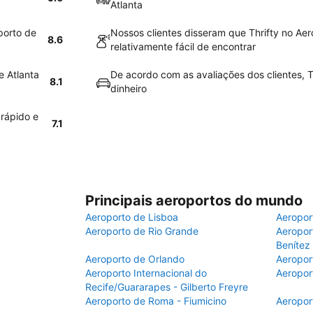
Atlanta
porto de
Nossos clientes disseram que Thrifty no Aer
8.6
relativamente fácil de encontrar
e Atlanta
De acordo com as avaliações dos clientes, Th
8.1
dinheiro
 rápido e
7.1
Principais aeroportos do mundo
Aeroporto de Lisboa
Aeropor
Aeroporto de Rio Grande
Aeroport
Benítez
Aeroporto de Orlando
Aeropor
Aeroporto Internacional do
Aeropor
Recife/Guararapes - Gilberto Freyre
Aeroporto de Roma - Fiumicino
Aeropor