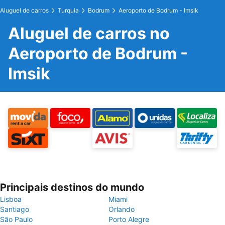
Aluguel de carros
Turquia
Bodrum
Aeroporto de Bodrum - Imsik
Aluguel de carros no
Aeroporto de Bodrum -
Imsik
Principais destinos do mundo
Lisboa
Miami
Santiago
Orlando
São Paulo
Porto Alegre