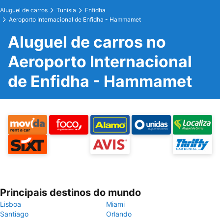
Aluguel de carros
Tunisia
Enfidha
Aeroporto Internacional de Enfidha - Hammamet
Aluguel de carros no
Aeroporto Internacional
de Enfidha - Hammamet
Principais destinos do mundo
Lisboa
Miami
Santiago
Orlando